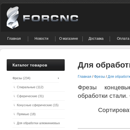
Главная
Новости
О магазине
Доставка
Оплата
Для обработ
Каталог товаров
Главная
/
Фрезы
/
Для обработк
Фрезы (234)
Фрезы концевы
Спиральные (112)
обработки стали.
Сферические (31)
Конусные сферические (15)
Сортирова
Прямые (18)
Для обработки алюминиевых