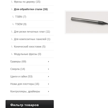
сплавов. Фреза по
Фрезы по дереву (15)
алюминию. (10)
Для обработки стали (16)
TSBN (7)
TSEM (9)
Для резки печатных плат (11)
Для композитных панелей (1)
Конический хвостовик (5)
Модульные фрезы (0)
Граверы (69)
Сверла (14)
Цанги и гайки (53)
Ножи для плоттера (16)
Контроллеры, драйверы
шаговых двигателей (0)
Фильтр товаров