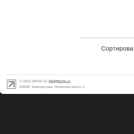
Сортирова
+7 (915) 269-65-22,
info@forcnc.ru
144008, Электросталь, Ногинское шоссе, 1