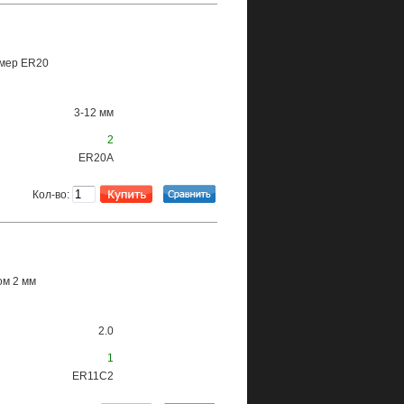
змер ER20
3-12 мм
2
ER20A
Кол-во:
ом 2 мм
2.0
1
ER11C2