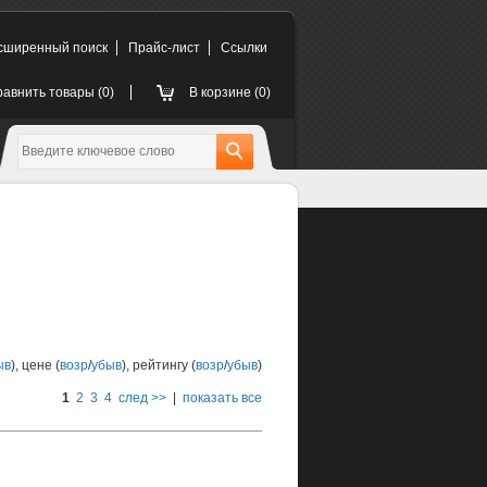
сширенный поиск
Прайс-лист
Cсылки
авнить товары (0)
В корзине (
0
)
ыв
), цене (
возр
/
убыв
), рейтингу (
возр
/
убыв
)
1
2
3
4
след >>
|
показать все