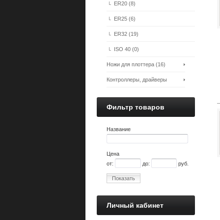
ER20 (8)
ER25 (6)
ER32 (19)
ISO 40 (0)
Ножи для плоттера (16)
Контроллеры, драйверы
шаговых двигателей (0)
Фильтр товаров
Название
Цена
от:
до:
руб.
Показать
Личный кабинет