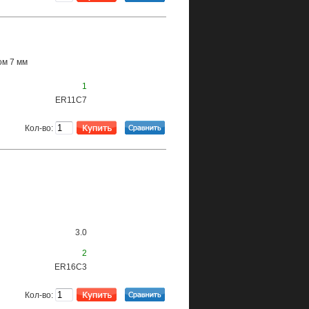
ом 7 мм
1
ER11C7
Кол-во:
3.0
2
ER16C3
Кол-во: