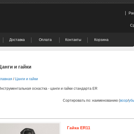
Ра
Ср
Доставка
Оплата
Контакты
Корзина
Цанги и гайки
Главная
/
Цанги и гайки
Инструментальная оснастка - цанги и гайки стандарта ER
Сортировать по: наименованию (
возр
/
уб
Гайка ER11