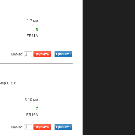
1-7 мм
5
ER11A
Кол-во:
змер ER16
3-10 мм
7
ER16A
Кол-во: