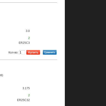
3.0
2
ER25C3
Кол-во:
88)
3.175
2
ER25C32