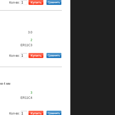
Кол-во:
3.0
2
ER11C3
Кол-во:
ом 4 мм
3
ER11C4
Кол-во: